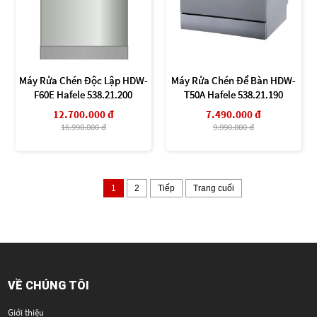
Máy Rửa Chén Độc Lập HDW-
Máy Rửa Chén Để Bàn HDW-
F60E Hafele 538.21.200
T50A Hafele 538.21.190
12.700.000 đ
7.490.000 đ
16.990.000 đ
9.990.000 đ
1
2
Tiếp
Trang cuối
VỀ CHÚNG TÔI
Giới thiệu