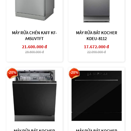
MÁY RỬA CHÉN KAFF KF-
MÁY RỬA BÁT KOCHER
A45UVTFT
KDEU-8112
21.600.000 đ
17.672.000 đ
28.800.000 đ
22.090.000 đ
-20%
-20%
MÁY RỬA BÁT KOCHER
MÁY RỬA BÁT KOCHER