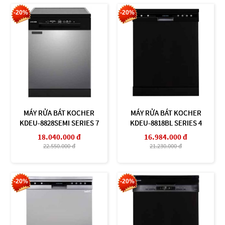
-20%
-20%
MÁY RỬA BÁT KOCHER
MÁY RỬA BÁT KOCHER
KDEU-8828SEMI SERIES 7
KDEU-8818BL SERIES 4
18.040.000 đ
16.984.000 đ
22.550.000 đ
21.230.000 đ
-20%
-20%