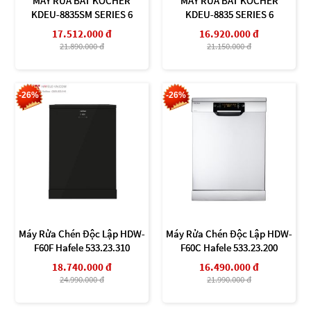
MÁY RỬA BÁT KOCHER
MÁY RỬA BÁT KOCHER
KDEU-8835SM SERIES 6
KDEU-8835 SERIES 6
17.512.000 đ
16.920.000 đ
21.890.000 đ
21.150.000 đ
-26%
-26%
Máy Rửa Chén Độc Lập HDW-
Máy Rửa Chén Độc Lập HDW-
F60F Hafele 533.23.310
F60C Hafele 533.23.200
18.740.000 đ
16.490.000 đ
24.990.000 đ
21.990.000 đ