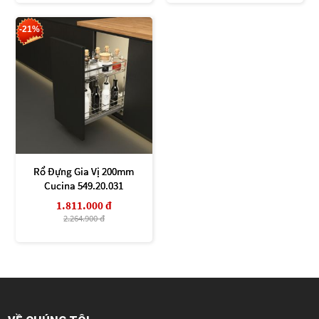
-21%
Rổ Đựng Gia Vị 200mm
Cucina 549.20.031
1.811.000 đ
2.264.900 đ