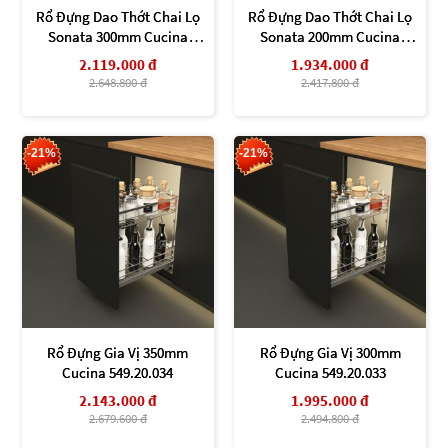
Rổ Đựng Dao Thớt Chai Lọ
Rổ Đựng Dao Thớt Chai Lọ
Sonata 300mm Cucina
Sonata 200mm Cucina
549.20.013
549.20.011
2.119.000 đ
1.934.000 đ
2.648.800 đ
2.417.800 đ
-21%
-21%
Rổ Đựng Gia Vị 350mm
Rổ Đựng Gia Vị 300mm
Cucina 549.20.034
Cucina 549.20.033
2.143.000 đ
1.995.000 đ
2.679.600 đ
2.494.800 đ