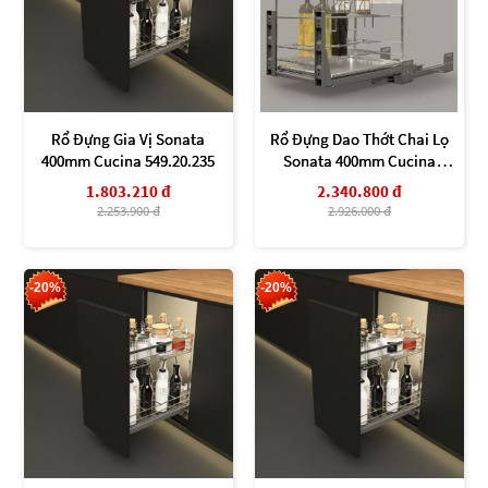
Rổ Đựng Gia Vị Sonata
Rổ Đựng Dao Thớt Chai Lọ
400mm Cucina 549.20.235
Sonata 400mm Cucina
549.20.015
1.803.210 đ
2.340.800 đ
2.253.900 đ
2.926.000 đ
-20%
-20%