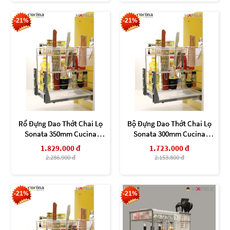
-21%
-21%
Rổ Đựng Dao Thớt Chai Lọ
Bộ Đựng Dao Thớt Chai Lọ
Sonata 350mm Cucina
Sonata 300mm Cucina
549.20.214
549.20.213
1.829.000 đ
1.723.000 đ
2.286.900 đ
2.153.800 đ
-21%
-21%