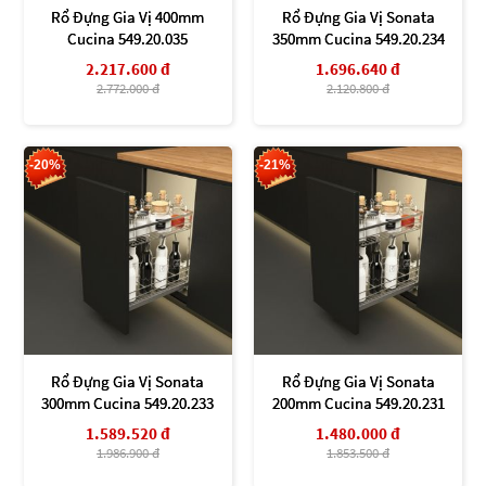
Rổ Đựng Gia Vị 400mm
Rổ Đựng Gia Vị Sonata
Cucina 549.20.035
350mm Cucina 549.20.234
2.217.600 đ
1.696.640 đ
2.772.000 đ
2.120.800 đ
-20%
-21%
Rổ Đựng Gia Vị Sonata
Rổ Đựng Gia Vị Sonata
300mm Cucina 549.20.233
200mm Cucina 549.20.231
1.589.520 đ
1.480.000 đ
1.986.900 đ
1.853.500 đ