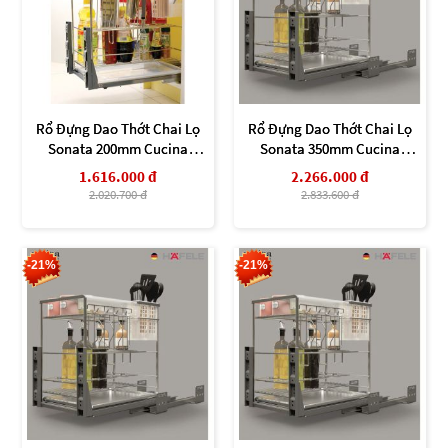
Rổ Đựng Dao Thớt Chai Lọ
Rổ Đựng Dao Thớt Chai Lọ
Sonata 200mm Cucina
Sonata 350mm Cucina
549.20.211
549.20.014
1.616.000 đ
2.266.000 đ
2.020.700 đ
2.833.600 đ
-21%
-21%