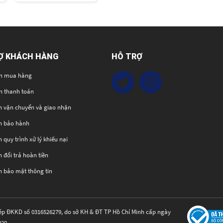
Ợ KHÁCH HÀNG
HỖ TRỢ
n mua hàng
n thanh toán
h vận chuyển và giao nhận
h bảo hành
 quy trình xử lý khiếu nại
 đổi trả hoàn tiền
h bảo mật thông tin
ép ĐKKD số 0316526279, do sở KH & ĐT TP Hồ Chí Minh cấp ngày
020