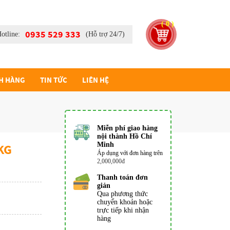
( 0 )
0935 529 333
otline:
(Hỗ trợ 24/7)
H HÀNG
TIN TỨC
LIÊN HỆ
Miễn phí giao hàng
nội thành Hồ Chí
Minh
KG
Áp dụng với đơn hàng trên
2,000,000đ
Thanh toán đơn
giản
Qua phương thức
chuyển khoản hoặc
trực tiếp khi nhận
hàng