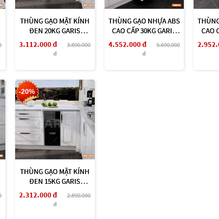
H
THÙNG GẠO MẶT KÍNH
THÙNG GẠO NHỰA ABS
THÙNG
ĐEN 20KG GARIS
CAO CẤP 30KG GARIS
CAO 
GR07.30B
GR09.45
3.112.000 đ
4.552.000 đ
2.952.
0
3.890.000
5.690.000
đ
đ
-20%
THÙNG GẠO MẶT KÍNH
ĐEN 15KG GARIS
GR06.30B
2.312.000 đ
0
2.890.000
đ