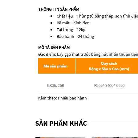
THÔNG TIN SẢN PHẨM
Chất liệu Thùng tủ bằng thép, sơn tĩnh điệ
Bề mặt Kính đen
Tải trọng 12kg
Bảo hành 24 tháng
MÔ TẢ SẢN PHẨM
Đặc điểm: Lấy gạo mặt trước bằng nút nhấn thuận ti
Kèm theo: Phiếu bảo hành
SẢN PHẨM KHÁC