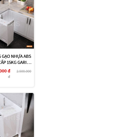
 GẠO NHỰA ABS
CẤP 15KG GARIS
GR01.20
000 đ
2.500.000
đ