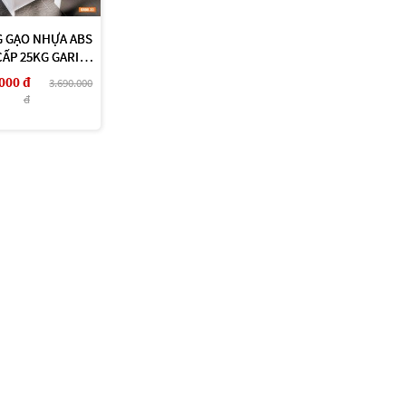
 GẠO NHỰA ABS
CẤP 25KG GARIS
GR08.30
000 đ
3.690.000
đ