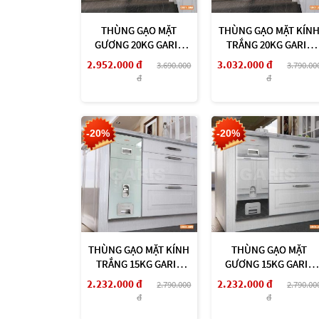
THÙNG GẠO MẶT
THÙNG GẠO MẶT KÍN
GƯƠNG 20KG GARIS
TRẮNG 20KG GARIS
GR07.30M
GR07.30W
2.952.000 đ
3.032.000 đ
3.690.000
3.790.00
đ
đ
-20%
-20%
THÙNG GẠO MẶT KÍNH
THÙNG GẠO MẶT
TRẮNG 15KG GARIS
GƯƠNG 15KG GARIS
GR06.30W
GR06.30M
2.232.000 đ
2.232.000 đ
2.790.000
2.790.00
đ
đ