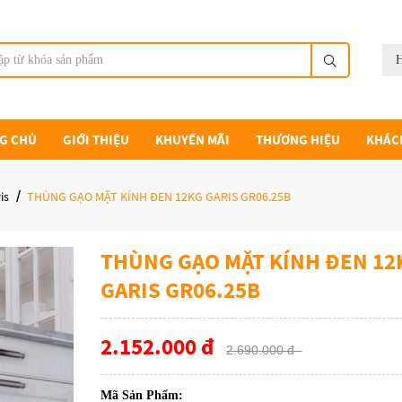
H
G CHỦ
GIỚI THIỆU
KHUYẾN MÃI
THƯƠNG HIỆU
KHÁC
is
THÙNG GẠO MẶT KÍNH ĐEN 12KG GARIS GR06.25B
THÙNG GẠO MẶT KÍNH ĐEN 12
GARIS GR06.25B
2.152.000 đ
2.690.000 đ
Mã Sản Phẩm: