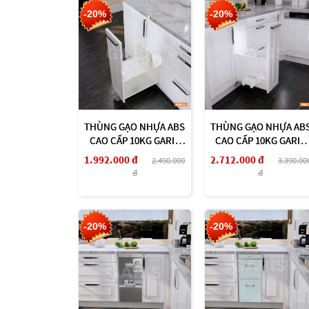
-20%
-20%
THÙNG GẠO NHỰA ABS
THÙNG GẠO NHỰA AB
CAO CẤP 10KG GARIS
CAO CẤP 10KG GARIS
GR05.30
GR04.30
1.992.000 đ
2.712.000 đ
2.490.000
3.390.00
đ
đ
-20%
-20%