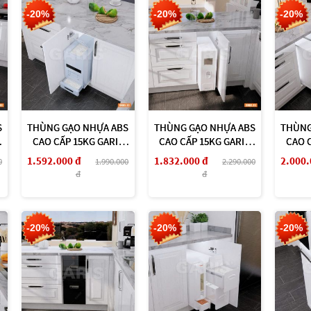
-20%
-20%
-20%
S
THÙNG GẠO NHỰA ABS
THÙNG GẠO NHỰA ABS
THÙNG
CAO CẤP 15KG GARIS
CAO CẤP 15KG GARIS
CAO 
GR03.30
GR02.25
1.592.000 đ
1.832.000 đ
2.000.
0
1.990.000
2.290.000
đ
đ
-20%
-20%
-20%